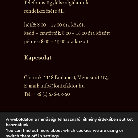
Telefonos ügyfélszolgálatunk
rendelkezésére áll:
hétfő: 8:00 – 17:00 óra között
kedd – csütörtök: 8:00 – 16:00 óra között
péntek: 8.00 – 15.00 óra között
Kapcsolat
Címünk: 1118 Budapest, Ménesi út 104.
E-mail: info@fonixfaktor.hu
Tel.: +36 (1) 436-03-40
A weboldalon a minőségi felhasználói élmény érdekében sütiket
használunk.
Szolgáltatásaink
˙
Üzletszabályzat
˙
Banki
You can find out more about which cookies we are using or
adósoknak
˙
MNB Fogyasztóvédelem
˙
Kapcsolat ˙
switch them off in
settings
.